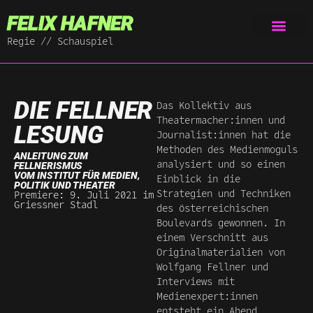
FELIX HAFNER
Regie // Schauspiel
DIE FELLNER
Das Kollektiv aus
Theatermacher:innen und
LESUNG
Journalist:innen hat die
Methoden des Medienmoguls
ANLEITUNG ZUM
analysiert und so einen
FELLNERISMUS
VOM INSTITUT FÜR MEDIEN,
Einblick in die
POLITIK UND THEATER
Strategien und Techniken
Premiere: 9. Juli 2021 im
Griessner Stadl
des österreichischen
Boulevards gewonnen. In
einem Verschnitt aus
Originalmaterialien von
Wolfgang Fellner und
Interviews mit
Medienexpert:innen
entsteht ein Abend